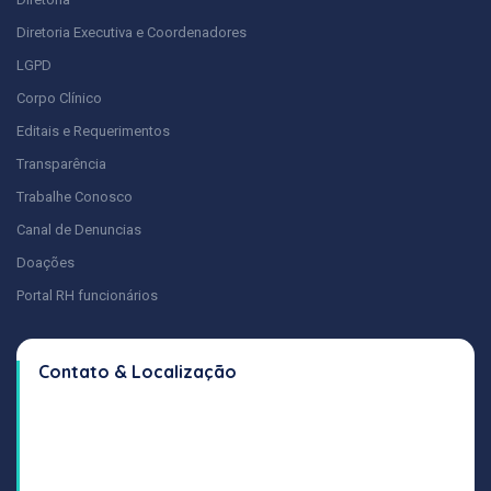
Diretoria Executiva e Coordenadores
LGPD
Corpo Clínico
Editais e Requerimentos
Transparência
Trabalhe Conosco
Canal de Denuncias
Doações
Portal RH funcionários
Contato & Localização